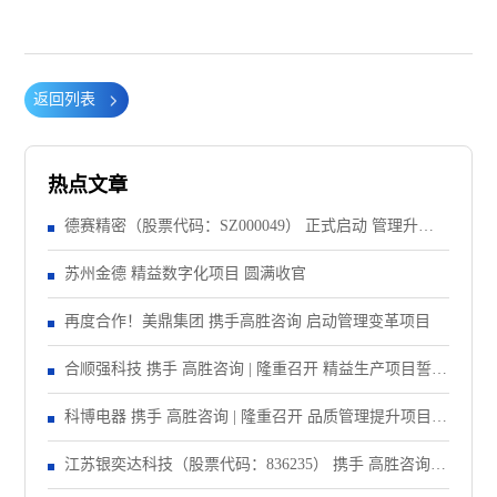
返回列表
热点文章
德赛精密（股票代码：SZ000049） 正式启动 管理升级&
精益注塑项目！
苏州金德 精益数字化项目 圆满收官
再度合作！美鼎集团 携手高胜咨询 启动管理变革项目
合顺强科技 携手 高胜咨询 | 隆重召开 精益生产项目誓师
大会！
科博电器 携手 高胜咨询 | 隆重召开 品质管理提升项目启
动大会！
江苏银奕达科技（股票代码：836235） 携手 高胜咨询｜