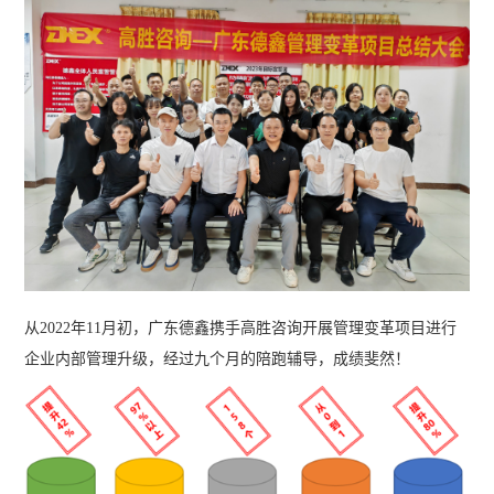
从2022年11月初，广东德鑫携手高胜咨询开展管理变革项目进行
企业内部管理升级，经过九个月的陪跑辅导，成绩斐然！