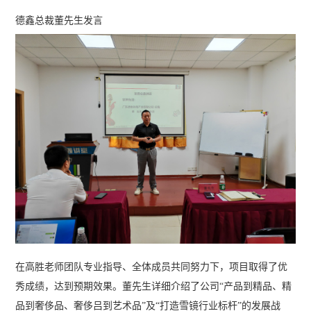
德鑫总裁董先生发言
在高胜老师团队专业指导、全体成员共同努力下，项目取得了优
秀成绩，达到预期效果。董先生详细介绍了公司“产品到精品、精
品到奢侈品、奢侈吕到艺术品”及“打造雪镜行业标杆”的发展战