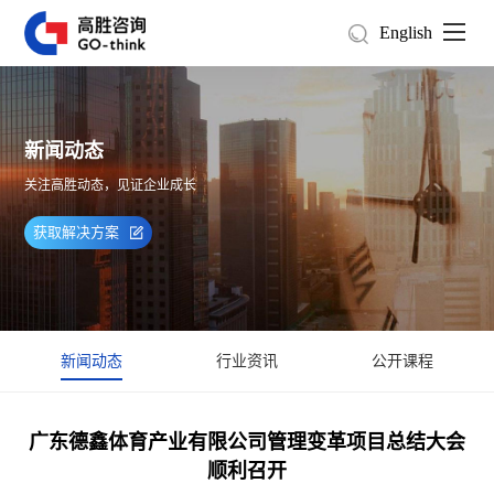
English
新闻动态
关注高胜动态，见证企业成长
获取解决方案
新闻动态
行业资讯
公开课程
广东德鑫体育产业有限公司管理变革项目总结大会
顺利召开