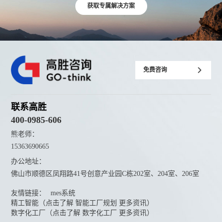
获取专属解决方案
免费咨询
联系高胜
400-0985-606
熊老师：
15363690665
办公地址：
佛山市顺德区凤翔路41号创意产业园C栋202室、204室、206室
友情链接：
mes系统
精工智能（点击了解 智能工厂规划 更多资讯）
数字化工厂（点击了解 数字化工厂 更多资讯）