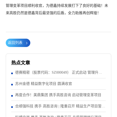
管理变革项目顺利收官，为德鑫持续发展打下了良好的基础！未
来高胜仍然是德鑫背后最坚强的后盾，全力助推再创辉煌！
返回列表
热点文章
德赛精密（股票代码：SZ000049） 正式启动 管理升级&
精益注塑项目！
苏州金德 精益数字化项目 圆满收官
再度合作！美鼎集团 携手高胜咨询 启动管理变革项目
合顺强科技 携手 高胜咨询 | 隆重召开 精益生产项目誓师