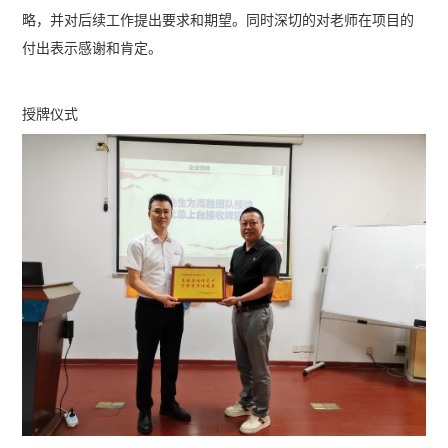
略，并对后续工作提出要求和期望。同时深切的对老师在项目的
付出表示感谢和肯定。
授牌仪式