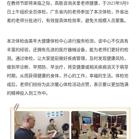
在教师节即将来临之际，高胜咨询关爱老师健康，于2023年9月9
日上午组织全员体检，广东省内的老师参加了本次体检，外省出
差的老师分批进行，有效提高体检效率，避免大规模人员聚集。
本次体检由美年大健康体检中心进行服务检测，该中心不仅具有
丰富的经验，还拥有先进的医疗器械设备，能为老师们更好的检
测。通过体检，让大家提前做好疾病管理，及时发现健康风险，
做到早诊断、早预防、早治疗，将亚健康或相关疾病消灭于萌芽
时期，从而获得健康的身体，开心的工作，幸福的生活。体检完
成后，老师们纷纷为此次暖心体检活动点赞，表示要以更加饱满
的精神投入到工作中。