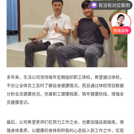
有没有对应案例
多年来，生活公司坚持每年定期组织职工体检，希望通过体检，
不仅让全体员工及时了解自身健康情况，而且通过体检项目数据
分析全员健康状况，完善职工健康档案，筑牢健康防线、增强全
员健康意识。
最后，公司希望老师们在努力工作之余，也要加强自我锻炼，增
强身体素质，以健康的身体和积极的心态投入到工作之中，实现