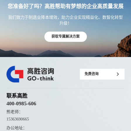
您准备好了吗？高胜帮助有梦想的企业高质量发展
我们致力于制造业降本增效，助力企业实现精益化、数智化转型
升级！
获取专属解决方案
免费咨询
联系高胜
400-0985-606
熊老师：
15363690665
办公地址：