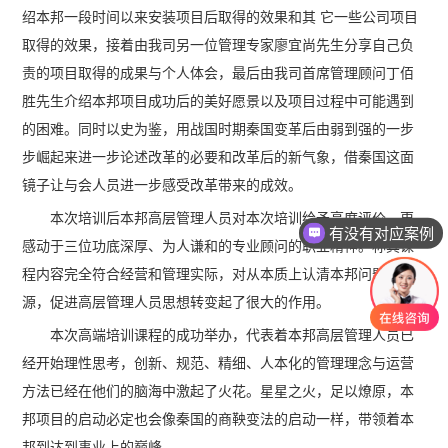
绍本邦一段时间以来安装项目后取得的效果和其 它一些公司项目
取得的效果，接着由我司另一位管理专家廖宜尚先生分享自己负
责的项目取得的成果与个人体会，最后由我司首席管理顾问丁佰
胜先生介绍本邦项目成功后的美好愿景以及项目过程中可能遇到
的困难。同时以史为鉴，用战国时期秦国变革后由弱到强的一步
步崛起来进一步论述改革的必要和改革后的新气象，借秦国这面
镜子让与会人员进一步感受改革带来的成效。
本次培训后本邦高层管理人员对本次培训给予高度评价，更
有没有对应案例
感动于三位功底深厚、为人谦和的专业顾问的职业精神。称其课
程内容完全符合经营和管理实际，对从本质上认清本邦问题的根
源，促进高层管理人员思想转变起了很大的作用。
本次高端培训课程的成功举办，代表着本邦高层管理人员已
经开始理性思考，创新、规范、精细、人本化的管理理念与运营
方法已经在他们的脑海中激起了火花。星星之火，足以燎原，本
邦项目的启动必定也会像秦国的商鞅变法的启动一样，带领着本
邦到达到事业上的巅峰。