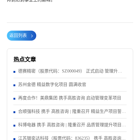
返回列表
热点文章
德赛精密（股票代码：SZ000049） 正式启动 管理升级&
精益注塑项目！
苏州金德 精益数字化项目 圆满收官
再度合作！美鼎集团 携手高胜咨询 启动管理变革项目
合顺强科技 携手 高胜咨询 | 隆重召开 精益生产项目誓师
大会！
科博电器 携手 高胜咨询 | 隆重召开 品质管理提升项目启
动大会！
江苏银奕达科技（股票代码：836235） 携手 高胜咨询｜