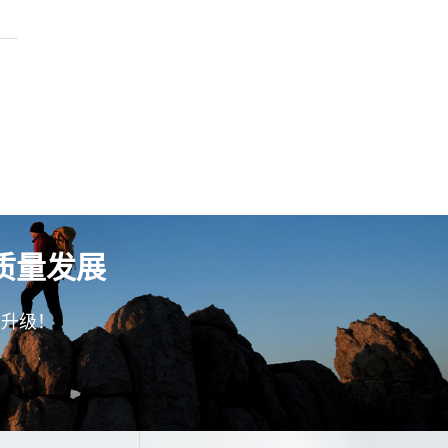
质量发展
型升级！