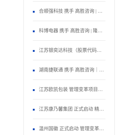
咨询 启动管理变革项目
合顺强科技 携手 高胜咨询 | 隆
重召开 精益生产项目誓师大
科博电器 携手 高胜咨询 | 隆重
会！
召开 品质管理提升项目启动大
江苏银奕达科技（股票代码：
会！
836235） 携手 高胜咨询｜正式
湖南捷联通 携手 高胜咨询｜正
启动 管理变革项目
式启动 精益生产项目！
江苏欧凯包装 管理变革项目人
资改善模块 圆满收官！
江苏康乃馨集团 正式启动 精益
生产项目二期！
温州国徽 正式启动 管理变革&