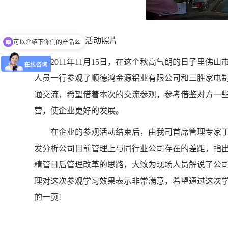
活动照片 活动照片
有没有对应案例
2011年11月15日，在这个秋高气朗的日子里佛
人员一行参观了顺德鸿金源铝业有限公司和三胜家电
通交流，希望借着本次的交流参观，参考借鉴对方一
营，使企业更好的发展。
在企业的参观活动结束后，由我司首席管理专家丁
发分析公司目前管理上与同行业公司存在的差距，指
精管日后管理改革的思路，大致为现场人员解说了公
理对这次参观学习效果表示非常满意，希望通过这次
的一页!