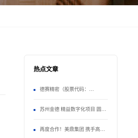
热点文章
德赛精密（股票代码：
SZ000049） 正式启动 管理升级
苏州金德 精益数字化项目 圆满
&精益注塑项目！
收官
再度合作！美鼎集团 携手高胜