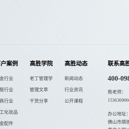
客户案例
高胜学院
高胜动态
联系高
400-09
金行业
老丁管理学
新闻动态
居行业
管理文萃
行业资讯
熊老师：
153636906
具行业
干货分享
公开课程
工化妆品
办公地址
佛山市顺德
金配件