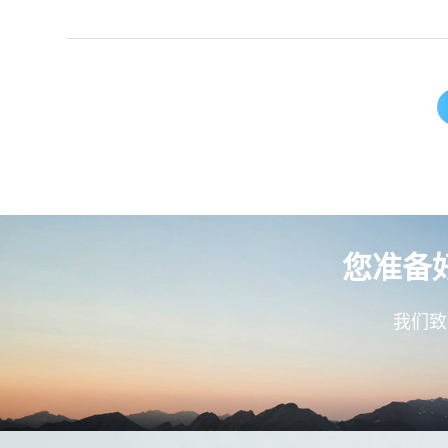
您准备
我们致