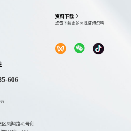
资料下载
点击下载更多高胜咨询资料
胜
85-606
65
：
区凤翔路41号创