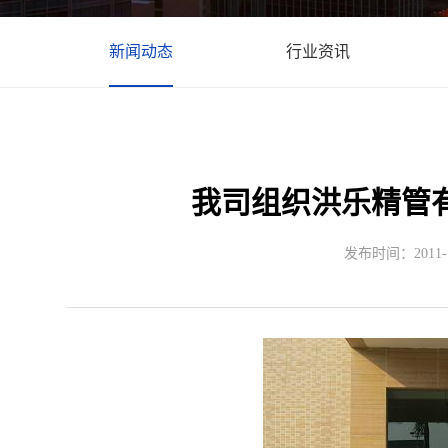
新闻动态
行业资讯
我司组织洪乐精管
发布时间：2011-11