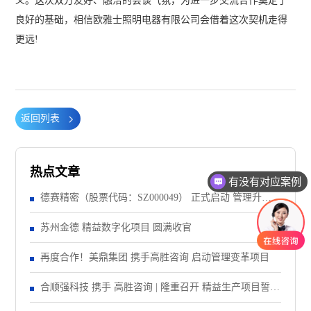
义。这次双方友好、融洽的会谈气氛，为进一步交流合作奠定了
良好的基础，相信欧雅士照明电器有限公司会借着这次契机走得
更远!
返回列表
热点文章
有没有对应案例
德赛精密（股票代码：SZ000049） 正式启动 管理升级&
精益注塑项目！
苏州金德 精益数字化项目 圆满收官
再度合作！美鼎集团 携手高胜咨询 启动管理变革项目
合顺强科技 携手 高胜咨询 | 隆重召开 精益生产项目誓师