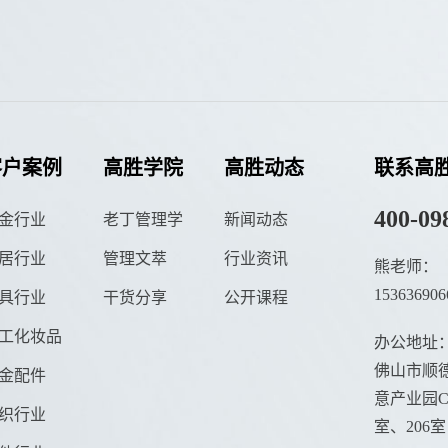
客户案例
高胜学院
高胜动态
联系高
400-09
金行业
老丁管理学
新闻动态
居行业
管理文萃
行业资讯
熊老师：
153636906
具行业
干货分享
公开课程
工化妆品
办公地址
佛山市顺德
金配件
意产业园C栋
织行业
室、206室