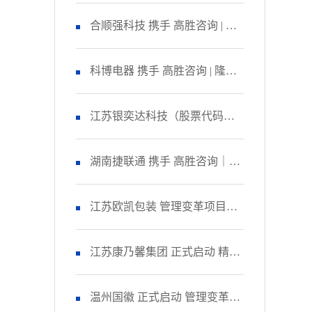
咨询 启动管理变革项目
合顺强科技 携手 高胜咨询 | 隆
重召开 精益生产项目誓师大
科博电器 携手 高胜咨询 | 隆重
会！
召开 品质管理提升项目启动大
江苏银奕达科技（股票代码：
会！
836235） 携手 高胜咨询｜正式
湖南捷联通 携手 高胜咨询｜正
启动 管理变革项目
式启动 精益生产项目！
江苏欧凯包装 管理变革项目人
资改善模块 圆满收官！
江苏康乃馨集团 正式启动 精益
生产项目二期！
温州国徽 正式启动 管理变革&