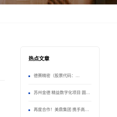
热点文章
德赛精密（股票代码：
SZ000049） 正式启动 管理升级
苏州金德 精益数字化项目 圆满
&精益注塑项目！
收官
再度合作！美鼎集团 携手高胜