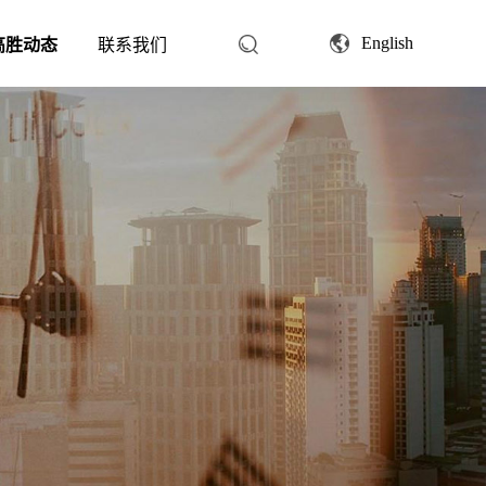
English
高胜动态
联系我们