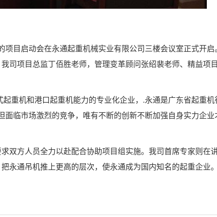
司的项目启动会在永通起重机械实业有限公司三楼会议室正式开启
。我司项目总监丁佰胜老师，管理变革顾问张绍裴老师、精益项
起重机和港口起重机能力的专业化企业，.永通是广东省起重机
。但面临市场激烈的竞争，唯有不断的创新不断加强自身实力企业
求双方人员全力以赴配合协助项目组实施。我司首席专家则在
，把永通吊机推上更高的层次，使永通成为国内知名的起重企业