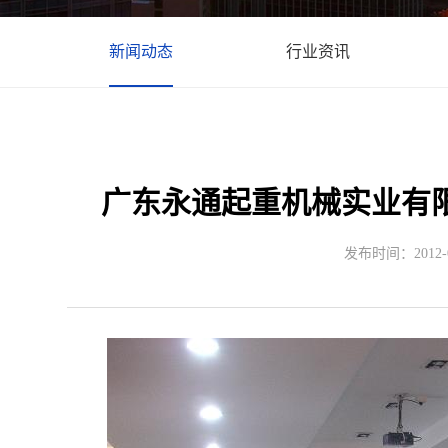
新闻动态
行业资讯
广东永通起重机械实业有
发布时间：2012-03