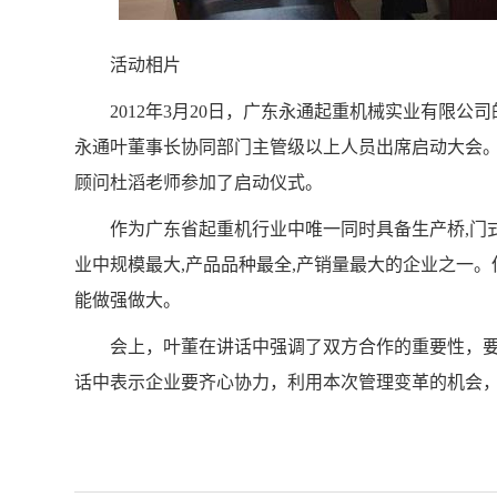
活动相片
2012年3月20日，广东永通起重机械实业有限公
永通叶董事长协同部门主管级以上人员出席启动大会
顾问杜滔老师参加了启动仪式。
作为广东省起重机行业中唯一同时具备生产桥,门式
业中规模最大,产品品种最全,产销量最大的企业之一
能做强做大。
会上，叶董在讲话中强调了双方合作的重要性，要
话中表示企业要齐心协力，利用本次管理变革的机会