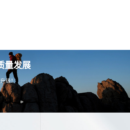
质量发展
型升级！