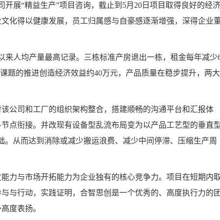
开展“精益生产”项目咨询，截止到5月20日项目取得良好的经
业文化得以健康发展，员工归属感与自豪感逐渐增强，深得企业
开厂以来人均产量最高记录。三栋标准产房退出一栋，租金每年减少6
善课题的推进创造经济效益约40万元，产品质量在稳步提升，两
该公司和工厂的组织架构整合，搭建顺畅的沟通平台和汇报体
各节点衔接。并改现有设备型乱流布局变为以产品工艺型的垂直
奠定基础。从而达到消除或减少搬运浪费、减少中间停滞、压缩生产周
能力与市场开拓能力为企业独有的核心竞争力。项目在短期内
参与与行动，实践证明，合智思创是一个优秀的、高度执行力的
予高度表扬。