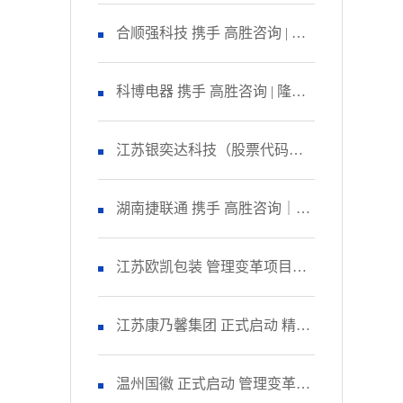
咨询 启动管理变革项目
合顺强科技 携手 高胜咨询 | 隆
重召开 精益生产项目誓师大
科博电器 携手 高胜咨询 | 隆重
会！
召开 品质管理提升项目启动大
江苏银奕达科技（股票代码：
会！
836235） 携手 高胜咨询｜正式
湖南捷联通 携手 高胜咨询｜正
启动 管理变革项目
式启动 精益生产项目！
江苏欧凯包装 管理变革项目人
资改善模块 圆满收官！
江苏康乃馨集团 正式启动 精益
生产项目二期！
温州国徽 正式启动 管理变革&