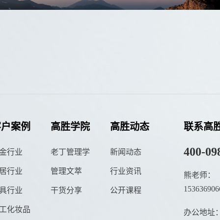
客户案例
高胜学院
高胜动态
联系高
400-09
金行业
老丁管理学
新闻动态
居行业
管理文萃
行业资讯
熊老师：
153636906
具行业
干货分享
公开课程
工化妆品
办公地址