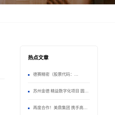
热点文章
德赛精密（股票代码：
SZ000049） 正式启动 管理升级
苏州金德 精益数字化项目 圆满
&精益注塑项目！
收官
再度合作！美鼎集团 携手高胜