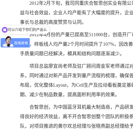
2012年2月下旬，我司同重庆合智思创实业有限公司
益与社会效益，企业人均产能有了大幅度的提升，企
事长与总裁的高度赞赏与认同。
可以介绍下你们的产品么
2012年4月份的产量已提高至511000台，创造
万元，样板线人均产量2个月时间提升了107%，因改
手质量问题已经解决，模具和结构问题逐渐减少。
项目总监廖宜尚老师及驻厂顾问周金军老师通过对
系，同时通过对新产品开发到量产流程的梳理，确保
布局，优化整体Layout，为Cell生产及拉动看板
期、减少在制品数量，提高面积利用率的效果。
合智思创，为中国蓝牙耳机最大制造商，产品研发
得良好的经济效益，离不开合智思创整个团队的积极
队，对项目推进的黄尔欢总经理与张晓燕副总经理给