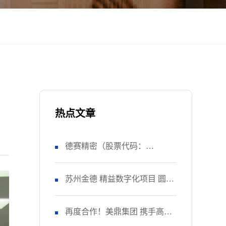
热点文章
德赛精密（股票代码：
SZ000049） 正式启动 管理升级
苏州金德 精益数字化项目 圆满
&精益注塑项目！
收官
再度合作！美鼎集团 携手高胜