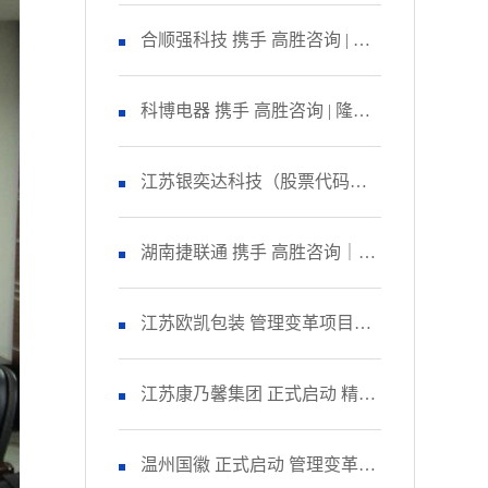
咨询 启动管理变革项目
合顺强科技 携手 高胜咨询 | 隆
重召开 精益生产项目誓师大
科博电器 携手 高胜咨询 | 隆重
会！
召开 品质管理提升项目启动大
江苏银奕达科技（股票代码：
会！
836235） 携手 高胜咨询｜正式
湖南捷联通 携手 高胜咨询｜正
启动 管理变革项目
式启动 精益生产项目！
江苏欧凯包装 管理变革项目人
资改善模块 圆满收官！
江苏康乃馨集团 正式启动 精益
生产项目二期！
温州国徽 正式启动 管理变革&