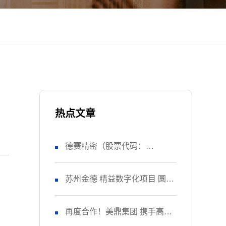
热点文章
德赛精密（股票代码：
SZ000049） 正式启动 管理升级
苏州金德 精益数字化项目 圆满
&精益注塑项目！
收官
再度合作！美鼎集团 携手高胜