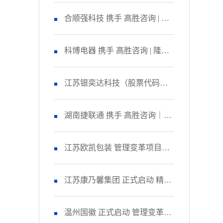
咨询 启动管理变革项目
合顺强科技 携手 高胜咨询 | 隆
重召开 精益生产项目誓师大
科博电器 携手 高胜咨询 | 隆重
会！
召开 品质管理提升项目启动大
江苏银奕达科技（股票代码：
会！
836235） 携手 高胜咨询｜正式
湖南捷联通 携手 高胜咨询｜正
启动 管理变革项目
式启动 精益生产项目！
江苏欧凯包装 管理变革项目人
资改善模块 圆满收官！
江苏康乃馨集团 正式启动 精益
生产项目二期！
温州国徽 正式启动 管理变革&