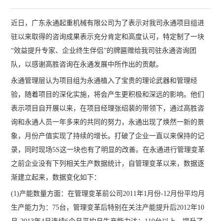
近日，广东永通起重机械有限公司为了表示对我司永通项目组进
驻以来取得的咨询成果表示充分肯定和高度认可，特定制了一块
“效益提升专家、企业终生伴侣”的牌匾赠给我司驻永通咨询团
队，以感谢高胜咨询在永通发展中所作出的贡献。
永通管理层认为项目组为永通植入了宝贵的理论武器和管理经
验，随着项目的深化实施，将会产生更积极和深远的影响。他们
表示项目自开展以来，在项目经理张绍裴的带领下，通过高胜咨
询和永通人员一年多来的共同的努力，永通出现了焕然一新的景
象，月份产值实现了持续的增长。打破了企业一直以来保持的记
录，同时现场5S这一块也有了明显的改善。在永通进行管理变革
之前企业没有下列相关生产数据统计，自管理变革以来，数据逐
渐建立起来，数据变化如下：
(1)产能数量方面：在管理变革前公司2011年1月份-12月份平均月
生产能力为：75台，管理变革后特别在关注产能提升后2012年10