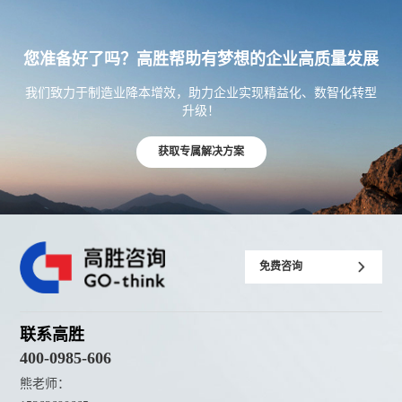
您准备好了吗？高胜帮助有梦想的企业高质量发展
我们致力于制造业降本增效，助力企业实现精益化、数智化转型
升级！
获取专属解决方案
免费咨询
联系高胜
400-0985-606
熊老师：