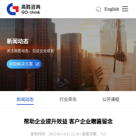
English
新闻动态
关注高胜动态，见证企业成长
获取解决方案
新闻动态
行业资讯
公开课程
帮助企业提升效益 客户企业赠匾留念
发布时间：2013-05-14 11:12:16 / 查看次数：715