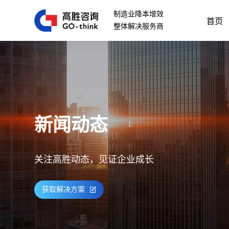
制造业降本增效
首页
整体解决服务商
新闻动态
关注高胜动态，见证企业成长
获取解决方案