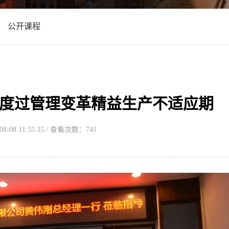
公开课程
度过管理变革精益生产不适应期
-08 11:55:35 / 查看次数：741