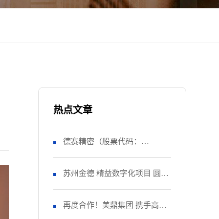
热点文章
德赛精密（股票代码：
SZ000049） 正式启动 管理升级
苏州金德 精益数字化项目 圆满
&精益注塑项目！
收官
再度合作！美鼎集团 携手高胜