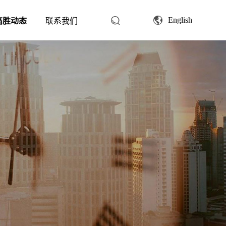
English
高胜动态
联系我们