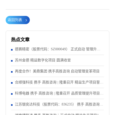
返回列表
热点文章
德赛精密（股票代码：SZ000049） 正式启动 管理升级&
精益注塑项目！
苏州金德 精益数字化项目 圆满收官
再度合作！美鼎集团 携手高胜咨询 启动管理变革项目
合顺强科技 携手 高胜咨询 | 隆重召开 精益生产项目誓师
大会！
科博电器 携手 高胜咨询 | 隆重召开 品质管理提升项目启
动大会！
江苏银奕达科技（股票代码：836235） 携手 高胜咨询｜