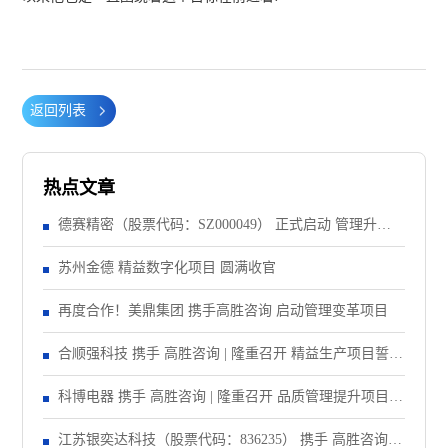
返回列表
热点文章
德赛精密（股票代码：SZ000049） 正式启动 管理升级&
精益注塑项目！
苏州金德 精益数字化项目 圆满收官
再度合作！美鼎集团 携手高胜咨询 启动管理变革项目
合顺强科技 携手 高胜咨询 | 隆重召开 精益生产项目誓师
大会！
科博电器 携手 高胜咨询 | 隆重召开 品质管理提升项目启
动大会！
江苏银奕达科技（股票代码：836235） 携手 高胜咨询｜