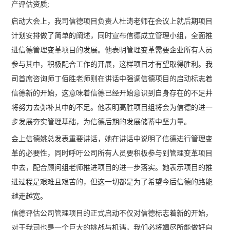
产评估资质;
启动大会上，我司信德项目负责人杜涛老师在会议上就后期项目
计划安排做了简单的阐述，同时宣布信德成立管理小组，全面推
进信德管理变革项目的发展。他表明管理变革需要企业所有人员
参与其中，积极配合工作的开展，这样项目才有望取得胜利。我
司首席咨询师丁佰胜老师则在讲话中强调信德项目的启动标志着
信德新的开始，这意味着信德已经开始意识到自身存在的不足并
将努力去弥补其中的不足。他表明高胜项目组将会为信德的进一
步发展夯实管理基础，为信德后期的发展储蓄中坚力量。
会上信德姚总发表重要讲话，她在讲话中说明了信德进行管理变
革的必要性，同时呼吁公司所有人员要积极参与到管理变革项目
中去，配合顾问组老师推进项目的进一步落实。她表示项目的推
进过程是艰难且艰苦的，但这一切都是为了希望今后信德的路能
越走越宽。
信德评估公司管理项目的正式启动不仅对信德标志着新的开始，
对于我司也是一个巨大的挑战与机遇，我们必将竭尽所能做好自