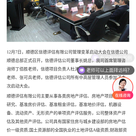
12月7日，顺德区信德评估有限公司管理变革启动大会在信德公司
顺德总部正式召开，信德评估公司董事长姚总，我司首席管理咨
老师可以上面拜访吗？
询师丁佰胜老师，信德项目负责人杜涛老师、我司咨询师余宜好
老师、张可兵老师，信德评估公司所有中高层管理人员参加了本
次启动大会。
顺德评估有限公司主要从事各类房地产评估、房地产项目可行性
研究、基准房价评估、基准租金评估，基准地价评估，机器设
备、流动资产、无形资产的单项资产评估服务，公司整体资产评
估及其他资产评估。公司具有国家住房与城乡建设部的房地产估
价一级资质;国土资源部的全国执业的土地评估A级资质;财政部资