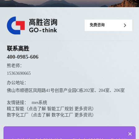
免费咨询
联系高胜
400-0985-606
熊老师：
15363690665
办公地址：
佛山市顺德区凤翔路41号创意产业园C栋202室、204室、206室
友情链接：
mes系统
精工智能（点击了解 智能工厂规划 更多资讯）
数字化工厂（点击了解 数字化工厂 更多资讯）
资料下载
×
点击下载更多高胜咨询资料