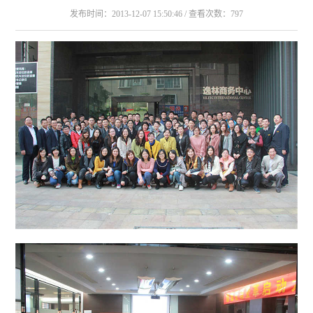
发布时间：2013-12-07 15:50:46 / 查看次数：797