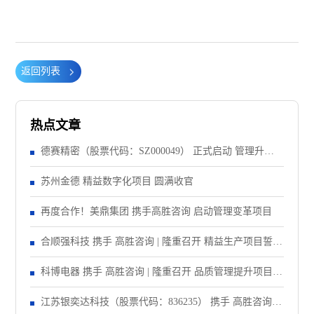
返回列表
热点文章
德赛精密（股票代码：SZ000049） 正式启动 管理升级&
精益注塑项目！
苏州金德 精益数字化项目 圆满收官
再度合作！美鼎集团 携手高胜咨询 启动管理变革项目
合顺强科技 携手 高胜咨询 | 隆重召开 精益生产项目誓师
大会！
科博电器 携手 高胜咨询 | 隆重召开 品质管理提升项目启
动大会！
江苏银奕达科技（股票代码：836235） 携手 高胜咨询｜