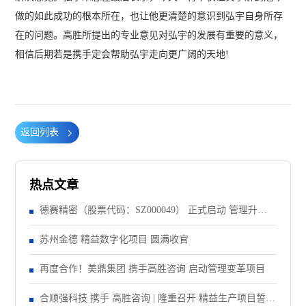
做的如此成功的根本所在，也让他更清楚的意识到弘宇自身所存
在的问题。高胜所提出的专业意见对弘宇的发展有重要的意义，
相信后期若是携手定会帮助弘宇走向更广阔的天地!
返回列表
热点文章
德赛精密（股票代码：SZ000049） 正式启动 管理升级&
精益注塑项目！
苏州金德 精益数字化项目 圆满收官
再度合作！美鼎集团 携手高胜咨询 启动管理变革项目
合顺强科技 携手 高胜咨询 | 隆重召开 精益生产项目誓师