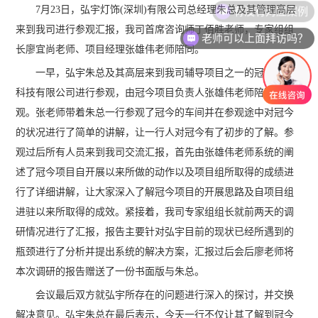
7月23日，弘宇灯饰(深圳)有限公司总经理朱总及其管理高层
来到我司进行参观汇报，我司首席咨询师丁佰胜老师，专家组组
老师可以上面拜访吗？
长廖宜尚老师、项目经理张雄伟老师陪同。
一早，弘宇朱总及其高层来到我司辅导项目之一的冠今光电
科技有限公司进行参观，由冠今项目负责人张雄伟老师陪同参
观。张老师带着朱总一行参观了冠今的车间并在参观途中对冠今
的状况进行了简单的讲解，让一行人对冠今有了初步的了解。参
观过后所有人员来到我司交流汇报，首先由张雄伟老师系统的阐
述了冠今项目自开展以来所做的动作以及项目组所取得的成绩进
行了详细讲解，让大家深入了解冠今项目的开展思路及自项目组
进驻以来所取得的成效。紧接着，我司专家组组长就前两天的调
研情况进行了汇报，报告主要针对弘宇目前的现状已经所遇到的
瓶颈进行了分析并提出系统的解决方案，汇报过后会后廖老师将
本次调研的报告赠送了一份书面版与朱总。
会议最后双方就弘宇所存在的问题进行深入的探讨，并交换
解决意见。弘宇朱总在最后表示，今天一行不仅让其了解到冠今