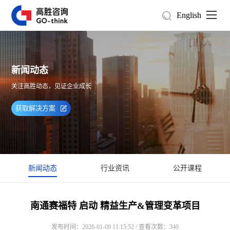
English
新闻动态
关注高胜动态，见证企业成长
获取解决方案
新闻动态
行业资讯
公开课程
南通赛福特 启动 精益生产&管理变革项目
发布时间：2026-01-09 11:15:52 / 查看次数：340