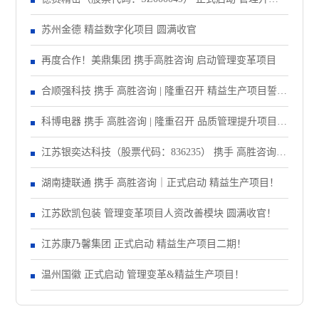
精益注塑项目！
苏州金德 精益数字化项目 圆满收官
再度合作！美鼎集团 携手高胜咨询 启动管理变革项目
合顺强科技 携手 高胜咨询 | 隆重召开 精益生产项目誓师
大会！
科博电器 携手 高胜咨询 | 隆重召开 品质管理提升项目启
动大会！
江苏银奕达科技（股票代码：836235） 携手 高胜咨询｜
正式启动 管理变革项目
湖南捷联通 携手 高胜咨询｜正式启动 精益生产项目！
江苏欧凯包装 管理变革项目人资改善模块 圆满收官！
江苏康乃馨集团 正式启动 精益生产项目二期！
温州国徽 正式启动 管理变革&精益生产项目！