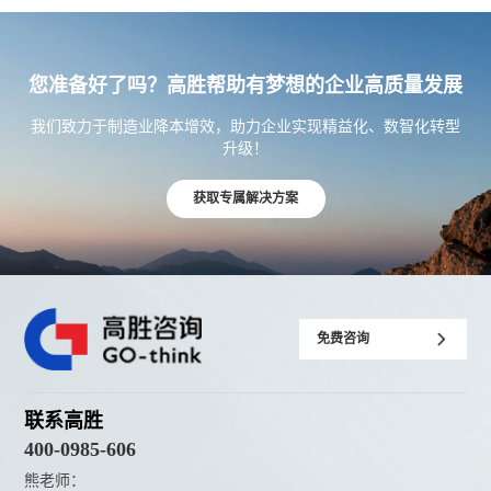
您准备好了吗？高胜帮助有梦想的企业高质量发展
我们致力于制造业降本增效，助力企业实现精益化、数智化转型
升级！
获取专属解决方案
免费咨询
联系高胜
400-0985-606
熊老师：