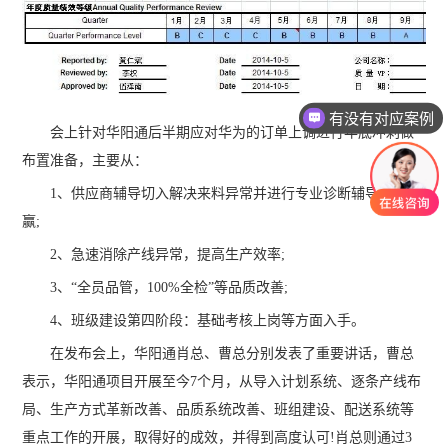
有没有对应案例
会上针对华阳通后半期应对华为的订单上调进行年底冲刺做
布置准备，主要从：
1、供应商辅导切入解决来料异常并进行专业诊断辅导达成共
赢;
2、急速消除产线异常，提高生产效率;
3、“全员品管，100%全检”等品质改善;
4、班级建设第四阶段：基础考核上岗等方面入手。
在发布会上，华阳通肖总、曹总分别发表了重要讲话，曹总
表示，华阳通项目开展至今7个月，从导入计划系统、逐条产线布
局、生产方式革新改善、品质系统改善、班组建设、配送系统等
重点工作的开展，取得好的成效，并得到高度认可!肖总则通过3