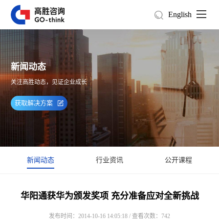
English
新闻动态
关注高胜动态，见证企业成长
获取解决方案
新闻动态
行业资讯
公开课程
华阳通获华为颁发奖项 充分准备应对全新挑战
发布时间：2014-10-16 14:05:18 / 查看次数：742