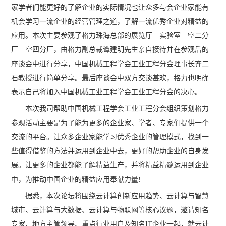
家学者们能更好的了解企业的实际情况也让众多与会企业家能有
机会学习一流企业的经营管理之道，了解一流优秀企业对精益的
应用。本次主要参观了格力珠海总部的展览厅—实验室—空二分
厂—空四分厂，由格力副总裁谭建明先生亲自接待并在参观后的
座谈会中进行分享，中国机械工程学会工业工程分会理事长齐二
石教授进行简单分享。最后座谈会中双方交谈甚欢，格力也明确
表示自己将加入中国机械工业工程学会工业工程分会的决心。
本次我司帮助中国机械工程学会工业工程分会组织策划格力
参观活动主要是为了能为更多的企业家、学者、专家们提供一个
交流的平台。让众多企业家能学习优秀企业的管理模式，找到一
些值得借鉴的方法并运用到企业中去，更好的帮助企业的自身发
展。让更多的企业都能了解精益生产，并将精益精髓运用到企业
中，为推动中国企业的精益应用奉献力量!
据悉，本次论坛将围绕云计算创新应用趋势、云计算与智慧
城市、云计算与大数据、云计算与物联网等核心议题，邀请知名
专家、地方主管领导、重点行业用户及知名IT企业一起，就云计