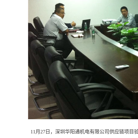
11月27日，深圳华阳通机电有限公司供应链项目