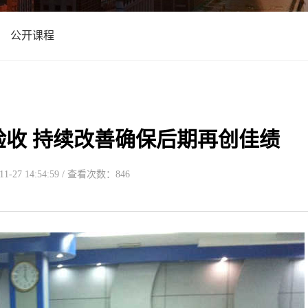
公开课程
收 持续改善确保后期再创佳绩
-27 14:54:59 / 查看次数：846