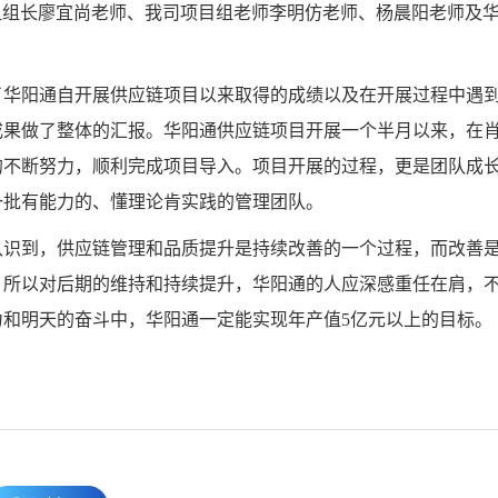
组组长廖宜尚老师、我司项目组老师李明仿老师、杨晨阳老师及
华阳通自开展供应链项目以来取得的成绩以及在开展过程中遇
成果做了整体的汇报。华阳通供应链项目开展一个半月以来，在
的不断努力，顺利完成项目导入。项目开展的过程，更是团队成
一批有能力的、懂理论肯实践的管理团队。
识到，供应链管理和品质提升是持续改善的一个过程，而改善
，所以对后期的维持和持续提升，华阳通的人应深感重任在肩，
和明天的奋斗中，华阳通一定能实现年产值5亿元以上的目标。