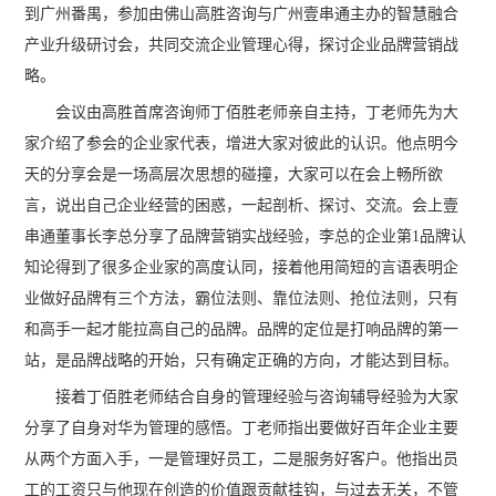
到广州番禺，参加由佛山高胜咨询与广州壹串通主办的智慧融合
产业升级研讨会，共同交流企业管理心得，探讨企业品牌营销战
略。
会议由高胜首席咨询师丁佰胜老师亲自主持，丁老师先为大
家介绍了参会的企业家代表，增进大家对彼此的认识。他点明今
天的分享会是一场高层次思想的碰撞，大家可以在会上畅所欲
言，说出自己企业经营的困惑，一起剖析、探讨、交流。会上壹
串通董事长李总分享了品牌营销实战经验，李总的企业第1品牌认
知论得到了很多企业家的高度认同，接着他用简短的言语表明企
业做好品牌有三个方法，霸位法则、靠位法则、抢位法则，只有
和高手一起才能拉高自己的品牌。品牌的定位是打响品牌的第一
站，是品牌战略的开始，只有确定正确的方向，才能达到目标。
接着丁佰胜老师结合自身的管理经验与咨询辅导经验为大家
分享了自身对华为管理的感悟。丁老师指出要做好百年企业主要
从两个方面入手，一是管理好员工，二是服务好客户。他指出员
工的工资只与他现在创造的价值跟贡献挂钩，与过去无关，不管