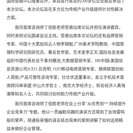
国际会展中心隆重召开，来自各行各业的500多位企业朋友参加了
本次论坛。本次论坛旨在多方位为传统产业升级提供针对性解决
方案。
我司首席咨询师丁佰胜老师受邀出席论坛并担任演讲嘉宾，
同时承担论坛圆桌会议主持。受邀出席本次论坛的还有品牌营销
专家、中国十大策划风云人物李锦魁;广州美术学院教授、中国管
理科学研究院研究员、著名哲学家、艺术家李正天;国际信息发展
组织中国代表处总干事刘穗池;大数据营销专家、IRI中国(美国信
息资源公司)CEO 吕亮明; O2O移动电商营销专家、微商联盟创始
人周勃;产品可靠性咨询专家，壮壮优选董事长，金立手机技术首
席顾问单承建;中山大学哲士 ，南京大学经济士，知名经济人黄海
潮等知名人士，共同探讨如何助力传统产业升级。
我司首席咨询师丁佰胜老师在会上分享“从优秀到** 持续提升
企业竞争力”专题，他以一贯幽默风趣的演讲方式得到了会场雷鸣
般的掌声，用通俗易懂的语言结合简单的案例讲解了如何运用精
益来做好企业管理。