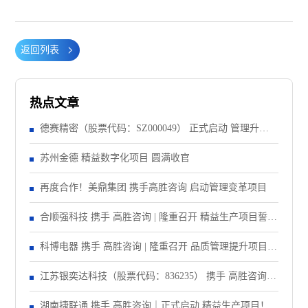
返回列表
热点文章
德赛精密（股票代码：SZ000049） 正式启动 管理升级&
精益注塑项目！
苏州金德 精益数字化项目 圆满收官
再度合作！美鼎集团 携手高胜咨询 启动管理变革项目
合顺强科技 携手 高胜咨询 | 隆重召开 精益生产项目誓师
大会！
科博电器 携手 高胜咨询 | 隆重召开 品质管理提升项目启
动大会！
江苏银奕达科技（股票代码：836235） 携手 高胜咨询｜
正式启动 管理变革项目
湖南捷联通 携手 高胜咨询｜正式启动 精益生产项目！