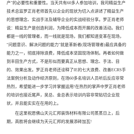
产”的必要性和重要性。当天共有60多人参加培训，我司精益生产
技术总监罗正肖老师首先以企业的现状为切入点讲述了精益生产
的思想理念、实战手法及辅导企业的实战经验分享。罗正肖老师
说：精益生产是创造利润，为降低成本而开展的改善活动。我们
都是一线的管理者，而一线就是现场，我们都知道变革在现场，
“问题意识、解决问题的能力”就是革新者(现场管理者)最应具备的
能力之一，彻底排除浪费，降低成本坚固现场体制。再者如何做
到丰田生产方式，不是形似而要真正从思想、理念、手法、目
的、效果出发。罗正肖老师还诠释了IE的七大浪费、改善ECRS手
法案例分析及动作经济原则，在场60多名培训人员听后反应非常
热烈，希望能进一步学习并掌握运用!在热烈的掌声中罗正肖老师
的培训也接近尾声，吴总、金总表示培训内容非常贴切企业现
状，并且能实实在在用的上。
在这里祝愿佛山天元汇邦装饰材料有限公司蒸蒸日上，后
期，高胜将会继续为天元汇邦的发展添砖加瓦!