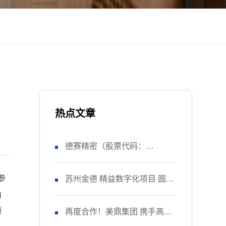
热点文章
德赛精密（股票代码：
参
SZ000049） 正式启动 管理升级
苏州金德 精益数字化项目 圆满
由
项
&精益注塑项目！
收官
再度合作！美鼎集团 携手高胜