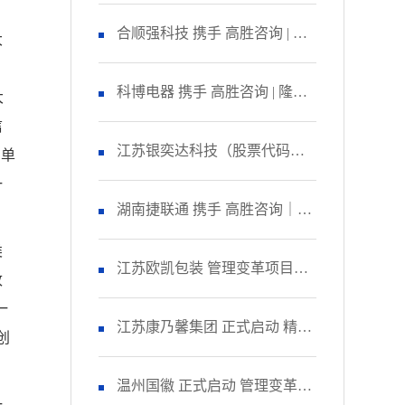
咨询 启动管理变革项目
合顺强科技 携手 高胜咨询 | 隆
大
。
重召开 精益生产项目誓师大
科博电器 携手 高胜咨询 | 隆重
大
信
会！
召开 品质管理提升项目启动大
江苏银奕达科技（股票代码：
的单
一
会！
836235） 携手 高胜咨询｜正式
湖南捷联通 携手 高胜咨询｜正
类
启动 管理变革项目
式启动 精益生产项目！
江苏欧凯包装 管理变革项目人
改
一
资改善模块 圆满收官！
江苏康乃馨集团 正式启动 精益
创
生产项目二期！
温州国徽 正式启动 管理变革&
一