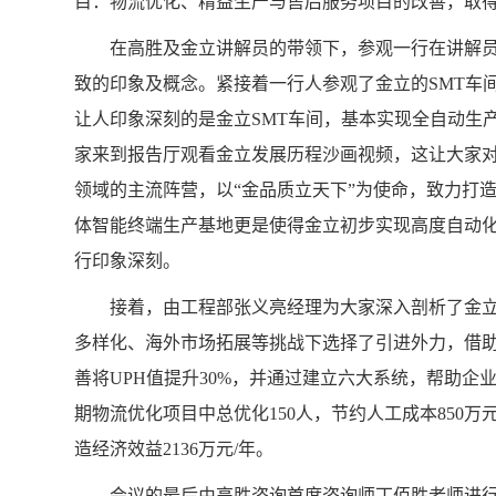
目：物流优化、精益生产与售后服务项目的改善，取
在高胜及金立讲解员的带领下，参观一行在讲解员
致的印象及概念。紧接着一行人参观了金立的SMT车
让人印象深刻的是金立SMT车间，基本实现全自动生
家来到报告厅观看金立发展历程沙画视频，这让大家
领域的主流阵营，以“金品质立天下”为使命，致力打
体智能终端生产基地更是使得金立初步实现高度自动
行印象深刻。
接着，由工程部张义亮经理为大家深入剖析了金立
多样化、海外市场拓展等挑战下选择了引进外力，借
善将UPH值提升30%，并通过建立六大系统，帮助企业
期物流优化项目中总优化150人，节约人工成本850
造经济效益2136万元/年。
会议的最后由高胜咨询首席咨询师丁佰胜老师进行