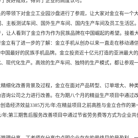
得了良好成效，得到了企业的高度认可。
的带领下对金立工业园沙盘进行了参观，让大家对金立有一个
间、主板测试车间、国外生产车间、国内生产车间及员工生活区
产，让人看到了金立作为作为民族品牌在中国崛起的希望。接着
对金立有了进一步的了解：金立手机从创办以来一直走在移动通
造中国最好的民族手机品牌。金立投资近十亿元打造的亚洲最大
化、现代化生产。高效的生产车间、独特的生产模式，都让参观
精细化改善背景及过程，金立在面对产品转型、订单增大、种
助咨询公司之力进行改善。在为期八个月的精益生产项目中通过
创造经济效益3385万元/年;在精益项目之前高胜与金立合作的第
万元/年;第三期售后服务改善项目中通过节省劳务费等方式为企业共
管理分享，丁老师在分享中点明企业存在的最终目的是盈利，