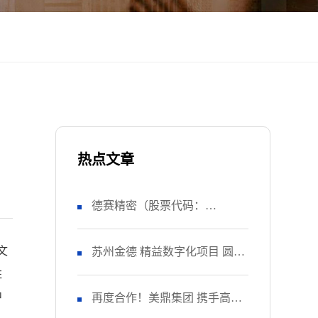
热点文章
德赛精密（股票代码：
文
SZ000049） 正式启动 管理升级
苏州金德 精益数字化项目 圆满
胜
中
&精益注塑项目！
收官
再度合作！美鼎集团 携手高胜