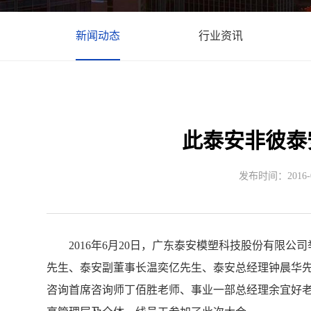
新闻动态
行业资讯
此泰安非彼泰
发布时间：2016-06
2016年6月20日，广东泰安模塑科技股份有限公
先生、泰安副董事长温奕亿先生、泰安总经理钟晨华
咨询首席咨询师丁佰胜老师、事业一部总经理余宜好