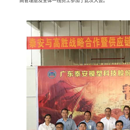
高管理层及全体一线员工参加了此次大会。