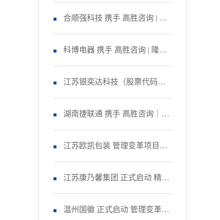
咨询 启动管理变革项目
合顺强科技 携手 高胜咨询 | 隆
重召开 精益生产项目誓师大
科博电器 携手 高胜咨询 | 隆重
会！
召开 品质管理提升项目启动大
江苏银奕达科技（股票代码：
会！
836235） 携手 高胜咨询｜正式
湖南捷联通 携手 高胜咨询｜正
启动 管理变革项目
式启动 精益生产项目！
江苏欧凯包装 管理变革项目人
资改善模块 圆满收官！
江苏康乃馨集团 正式启动 精益
生产项目二期！
温州国徽 正式启动 管理变革&