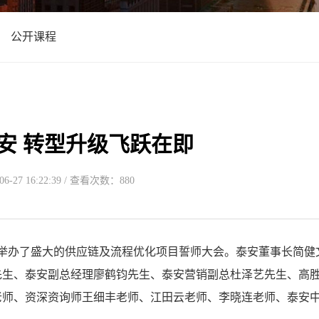
公开课程
安 转型升级飞跃在即
-27 16:22:39 / 查看次数：880
司举办了盛大的供应链及流程优化项目誓师大会。泰安董事长简健
先生、泰安副总经理廖鹤钧先生、泰安营销副总杜泽艺先生、高
老师、资深资询师王细丰老师、江田云老师、李晓连老师、泰安