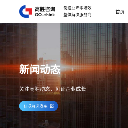
制造业降本增效
首页
整体解决服务商
新闻动态
关注高胜动态，见证企业成长
获取解决方案