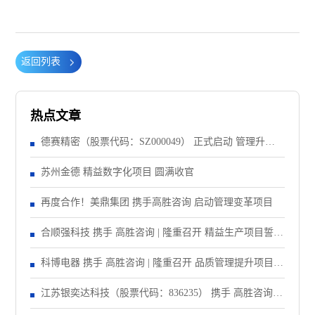
返回列表
热点文章
德赛精密（股票代码：SZ000049） 正式启动 管理升级&
精益注塑项目！
苏州金德 精益数字化项目 圆满收官
再度合作！美鼎集团 携手高胜咨询 启动管理变革项目
合顺强科技 携手 高胜咨询 | 隆重召开 精益生产项目誓师
大会！
科博电器 携手 高胜咨询 | 隆重召开 品质管理提升项目启
动大会！
江苏银奕达科技（股票代码：836235） 携手 高胜咨询｜