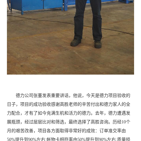
德力公司张董发表重要讲话，他说，今天是德力项目验收的
日子，项目的成功验收感谢高胜老师的辛苦付出和德力家人的全
力配合，才有了如今充满生机和活力的德力。去年，德力遭遇发
展瓶颈，经过层层比对和筛选，最终选择了高胜咨询。历经10个
月的艰苦改善，项目各方面取得非常好的成效：订单准交率由
50%提升到90%左右;帐物卡相符率由50%提升到90%左右;质量损