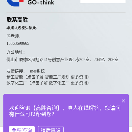
联系高胜
400-0985-606
熊老师：
15363690665
办公地址：
佛山市顺德区凤翔路41号创意产业园C栋202室、204室、206室
友情链接：
mes系统
精工智能（点击了解 智能工厂规划 更多资讯）
数字化工厂（点击了解 数字化工厂 更多资讯）
资料下载
×
点击下载更多高胜咨询资料
欢迎咨询【高胜咨询】，真人在线解答，您请问
有什么可以帮到您？
© 广东高胜互联科技有限公司
粤ICP备18151050号
法律声明
免费咨询
稍后再说