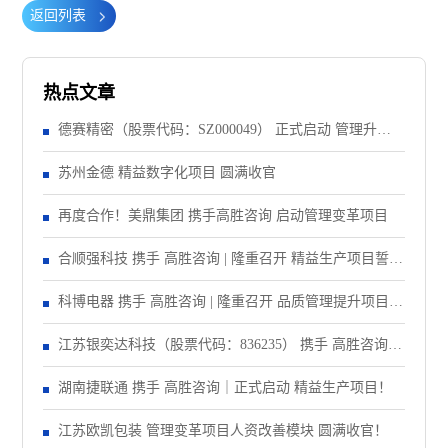
返回列表
热点文章
德赛精密（股票代码：SZ000049） 正式启动 管理升级&
精益注塑项目！
苏州金德 精益数字化项目 圆满收官
再度合作！美鼎集团 携手高胜咨询 启动管理变革项目
合顺强科技 携手 高胜咨询 | 隆重召开 精益生产项目誓师
大会！
科博电器 携手 高胜咨询 | 隆重召开 品质管理提升项目启
动大会！
江苏银奕达科技（股票代码：836235） 携手 高胜咨询｜
正式启动 管理变革项目
湖南捷联通 携手 高胜咨询｜正式启动 精益生产项目！
江苏欧凯包装 管理变革项目人资改善模块 圆满收官！