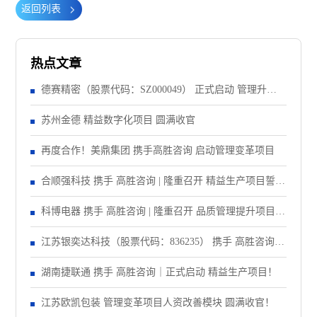
返回列表
热点文章
德赛精密（股票代码：SZ000049） 正式启动 管理升级&
精益注塑项目！
苏州金德 精益数字化项目 圆满收官
再度合作！美鼎集团 携手高胜咨询 启动管理变革项目
合顺强科技 携手 高胜咨询 | 隆重召开 精益生产项目誓师
大会！
科博电器 携手 高胜咨询 | 隆重召开 品质管理提升项目启
动大会！
江苏银奕达科技（股票代码：836235） 携手 高胜咨询｜
正式启动 管理变革项目
湖南捷联通 携手 高胜咨询｜正式启动 精益生产项目！
江苏欧凯包装 管理变革项目人资改善模块 圆满收官！