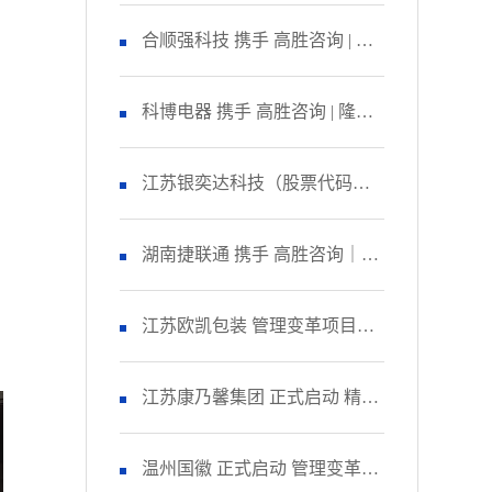
咨询 启动管理变革项目
合顺强科技 携手 高胜咨询 | 隆
重召开 精益生产项目誓师大
科博电器 携手 高胜咨询 | 隆重
会！
召开 品质管理提升项目启动大
江苏银奕达科技（股票代码：
会！
836235） 携手 高胜咨询｜正式
湖南捷联通 携手 高胜咨询｜正
启动 管理变革项目
式启动 精益生产项目！
江苏欧凯包装 管理变革项目人
资改善模块 圆满收官！
江苏康乃馨集团 正式启动 精益
生产项目二期！
温州国徽 正式启动 管理变革&