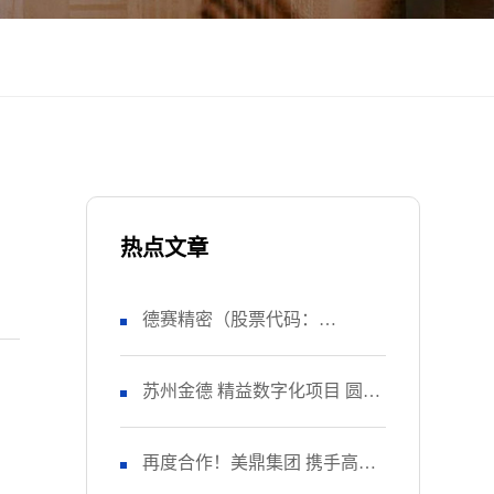
热点文章
德赛精密（股票代码：
SZ000049） 正式启动 管理升级
苏州金德 精益数字化项目 圆满
&精益注塑项目！
收官
再度合作！美鼎集团 携手高胜