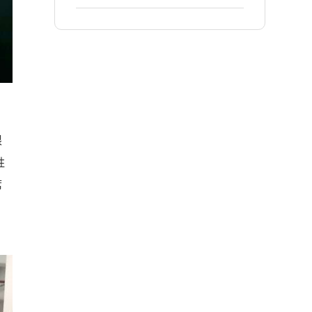
精益生产项目！
限
胜
席