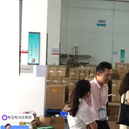
有没有对应案例
老师可以上面拜访吗？