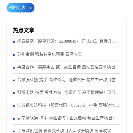
返回列表
热点文章
德赛精密（股票代码：SZ000049） 正式启动 管理升级&
精益注塑项目！
苏州金德 精益数字化项目 圆满收官
再度合作！美鼎集团 携手高胜咨询 启动管理变革项目
合顺强科技 携手 高胜咨询 | 隆重召开 精益生产项目誓师
大会！
科博电器 携手 高胜咨询 | 隆重召开 品质管理提升项目启
动大会！
江苏银奕达科技（股票代码：836235） 携手 高胜咨询｜
正式启动 管理变革项目
湖南捷联通 携手 高胜咨询｜正式启动 精益生产项目！
江苏欧凯包装 管理变革项目人资改善模块 圆满收官！