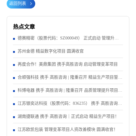
返回列表
热点文章
德赛精密（股票代码：SZ000049） 正式启动 管理升级&
精益注塑项目！
苏州金德 精益数字化项目 圆满收官
再度合作！美鼎集团 携手高胜咨询 启动管理变革项目
合顺强科技 携手 高胜咨询 | 隆重召开 精益生产项目誓师
大会！
科博电器 携手 高胜咨询 | 隆重召开 品质管理提升项目启
动大会！
江苏银奕达科技（股票代码：836235） 携手 高胜咨询｜
正式启动 管理变革项目
湖南捷联通 携手 高胜咨询｜正式启动 精益生产项目！
江苏欧凯包装 管理变革项目人资改善模块 圆满收官！