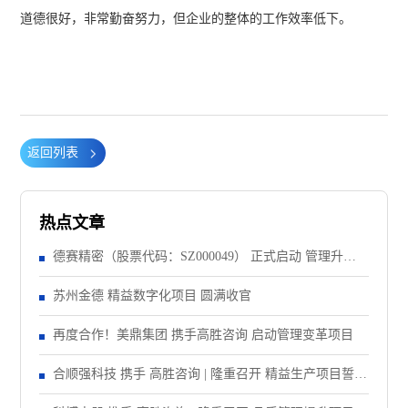
道德很好，非常勤奋努力，但企业的整体的工作效率低下。
返回列表
热点文章
德赛精密（股票代码：SZ000049） 正式启动 管理升级&
精益注塑项目！
苏州金德 精益数字化项目 圆满收官
再度合作！美鼎集团 携手高胜咨询 启动管理变革项目
合顺强科技 携手 高胜咨询 | 隆重召开 精益生产项目誓师