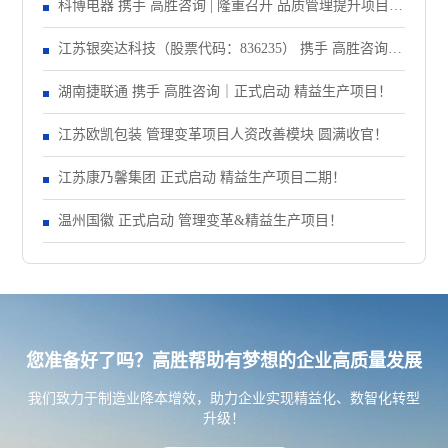
大会！
科博电器 携手 高胜咨询 | 隆重召开 品质管理提升项目启
动大会！
江苏银奕达科技（股票代码：836235） 携手 高胜咨询｜
正式启动 管理变革项目
湖南捷联通 携手 高胜咨询｜正式启动 精益生产项目！
江苏欧凯包装 管理变革项目人资改善模块 圆满收官！
江苏康乃馨集团 正式启动 精益生产项目二期！
温州国徽 正式启动 管理变革&精益生产项目！
您准备好了吗？高胜帮助有梦想的企业高质量发展
我们致力于制造业降本增效，助力企业实现精益化、数智化转型
升级！