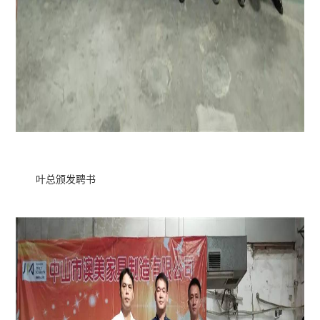
叶总颁发聘书