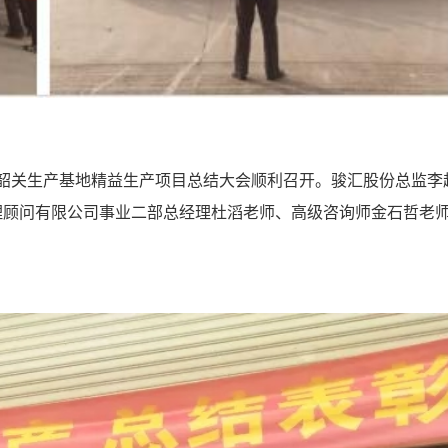
司韶关生产基地精益生产项目总结大会顺利召开。骏汇股份总监李
理顾问有限公司事业二部总经理杜滔老师、高级咨询师金石哲老