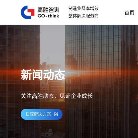
制造业降本增效
首页
整体解决服务商
新闻动态
关注高胜动态，见证企业成长
获取解决方案