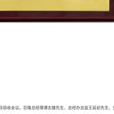
项目验收会议。巨隆总经理谭志雄先生、总经办总监王延初先生、