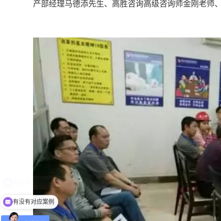
产部经理马德添先生、高胜咨询高级咨询师金刚老师
有没有对应案例