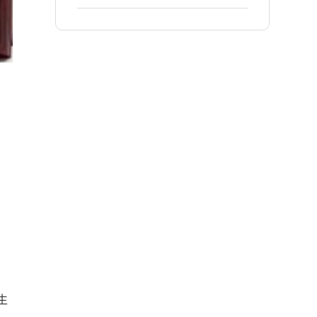
精益生产项目！
生