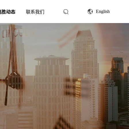
English
高胜动态
联系我们