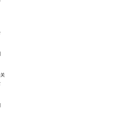
台
别
地关
有
司