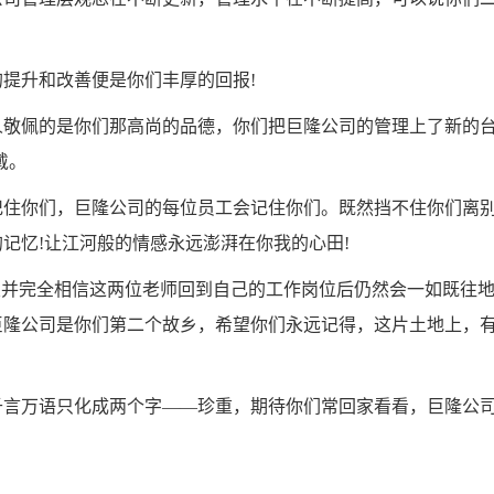
提升和改善便是你们丰厚的回报!
敬佩的是你们那高尚的品德，你们把巨隆公司的管理上了新的
戴。
住你们，巨隆公司的每位员工会记住你们。既然挡不住你们离
记忆!让江河般的情感永远澎湃在你我的心田!
并完全相信这两位老师回到自己的工作岗位后仍然会一如既往
巨隆公司是你们第二个故乡，希望你们永远记得，这片土地上，
言万语只化成两个字——珍重，期待你们常回家看看，巨隆公