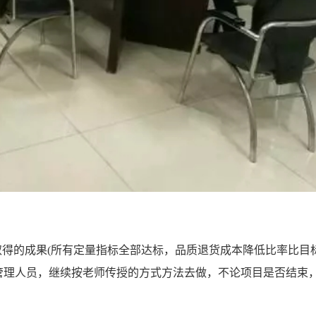
的成果(所有定量指标全部达标，品质退货成本降低比率比目
位管理人员，继续按老师传授的方式方法去做，不论项目是否结束