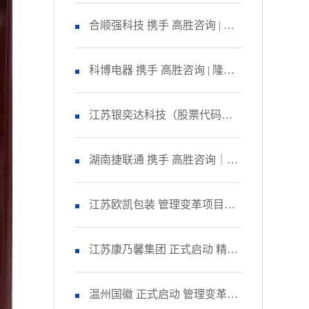
咨询 启动管理变革项目
合顺强科技 携手 高胜咨询 | 隆
重召开 精益生产项目誓师大
科博电器 携手 高胜咨询 | 隆重
会！
召开 品质管理提升项目启动大
江苏银奕达科技（股票代码：
会！
836235） 携手 高胜咨询｜正式
湖南捷联通 携手 高胜咨询｜正
启动 管理变革项目
式启动 精益生产项目！
江苏欧凯包装 管理变革项目人
资改善模块 圆满收官！
江苏康乃馨集团 正式启动 精益
生产项目二期！
温州国徽 正式启动 管理变革&