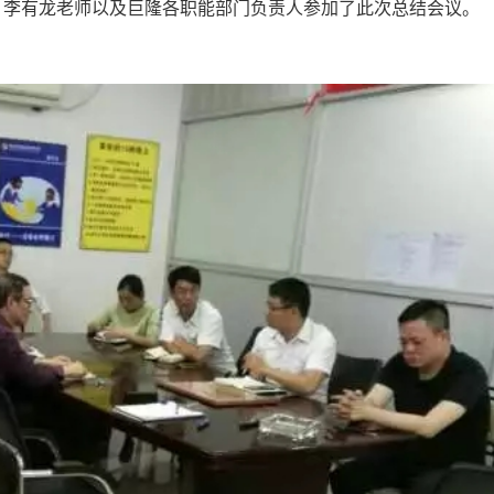
、李有龙老师以及巨隆各职能部门负责人参加了此次总结会议。