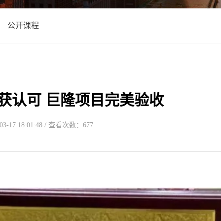
公开课程
获认可 巨隆项目完美验收
-17 18:01:48 / 查看次数：677