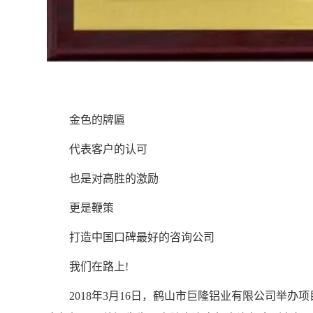
金色的牌匾
代表客户的认可
也是对高胜的激励
更是鞭策
打造中国口碑最好的咨询公司
我们在路上!
2018年3月16日，鹤山市巨隆铝业有限公司举办