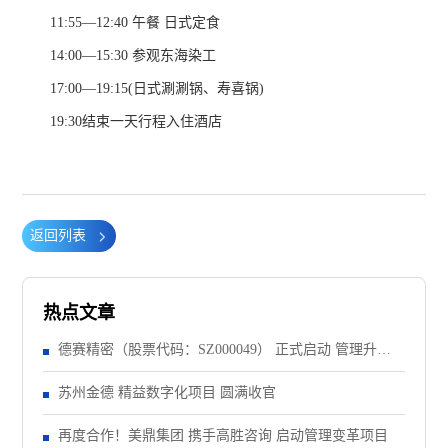
11:55—12:40 午餐 日式定食
14:00—15:30 参观东海染工
17:00—19:15(日式涮涮锅、寿喜锅)
19:30结束一天行程入住酒店
返回列表
热点文章
德赛精密（股票代码：SZ000049） 正式启动 管理升级&
精益注塑项目！
苏州金德 精益数字化项目 圆满收官
再度合作！美鼎集团 携手高胜咨询 启动管理变革项目