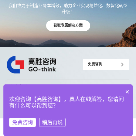
我们致力于制造业降本增效，助力企业实现精益化、数智化转型
升级！
获取专属解决方案
免费咨询
联系高胜
×
400-0985-606
欢迎咨询【高胜咨询】，真人在线解答，您请问
熊老师：
有什么可以帮到您？
15363690665
办公地址：
免费咨询
稍后再说
在线咨询
拨打电话
佛山市顺德区凤翔路41号创意产业园C栋202室、204室、206室