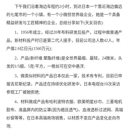
下午我们沿着海边车程约2小时，到达日本一个靠近海边偏远
的七尾市的一个小镇，有一个小微但世界级企业，她是一个具备
精益研发与工匠精神的企业，总结分享如下(天女羽衣):
1、1956年成立，经过20年布料研发后投产，过程中做普通产
品，新材料投产时已是第二代人接手，目前公司总人数42人，年
产值2.6亿日元(1560万元);
2、产品(新纤维:聚酯纤维)是全世界最细、最轻，24微米，头
发的1/5细，5克/平方，一根丝可在空中悬浮;
3、做类似材料的产品日本仅此一家，技术有专利，目前已申
报吉尼斯纪录，产品还在持续优化研发中，日本电视台10次采访
参观工厂被她拒绝;
4、材料做成产品有哈利波特衣服、欧美明星纱巾、三菱电机
胶布、液晶屏内的防尘罩(因为细且透气)、血液透析过滤网、高端
纱窗等等，在日本高端商场销售，以材质不变应产品变化走向市
场;