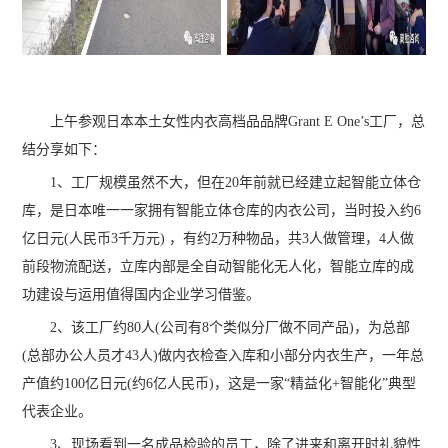
上午参观日本本土女性内衣高档品品牌Grant E One’s工厂，总
结分享如下：
1、工厂规模虽然不大，但在20年前就已经建立起智能立体仓
库，是日本唯一一家拥有智能立体仓库的内衣公司，当时投入约6
亿日元(人民币3千万元) ，有约2万种物品，共3人做管理，4人做
前段物流配送，立库内部是全自动智能化无人化，智能立库的成
功建设与运用值得国内企业学习借鉴。
2、该工厂约80人(公司有8个类似分厂做不同产品)，为总部
(总部办公人员才43人)做内衣检查入库和小部分内衣生产，一年总
产值约100亿日元(约6亿人民币)，这是一家“精益化+智能化”典型
代表企业。
3、现场看到一名成品检验的员工，除了进来和离开时礼貌性