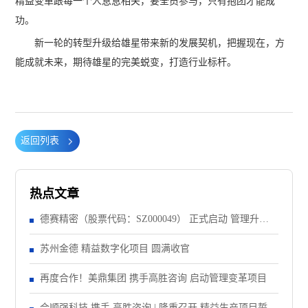
精益变革跟每一个人息息相关，要全员参与，只有抱团才能成
功。
新一轮的转型升级给雄星带来新的发展契机，把握现在，方
能成就未来，期待雄星的完美蜕变，打造行业标杆。
返回列表
热点文章
德赛精密（股票代码：SZ000049） 正式启动 管理升级&
精益注塑项目！
苏州金德 精益数字化项目 圆满收官
再度合作！美鼎集团 携手高胜咨询 启动管理变革项目
合顺强科技 携手 高胜咨询 | 隆重召开 精益生产项目誓师