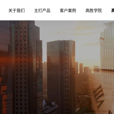
关于我们
主打产品
客户案例
高胜学院