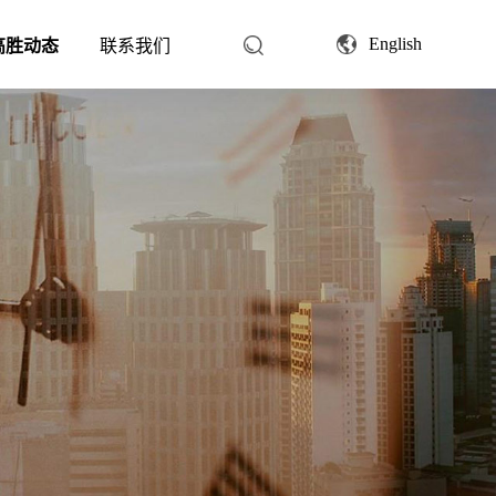
English
高胜动态
联系我们