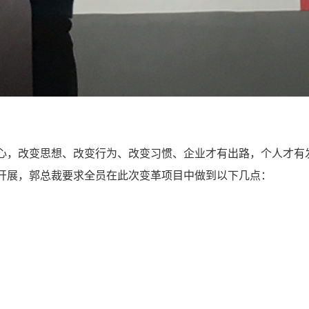
，改变思想、改变行为、改变习惯、企业才有出路，个人才有
开展，郭总裁要求全员在此次变革项目中做到以下几点：