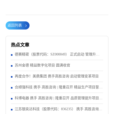
返回列表
热点文章
德赛精密（股票代码：SZ000049） 正式启动 管理升级&
精益注塑项目！
苏州金德 精益数字化项目 圆满收官
再度合作！美鼎集团 携手高胜咨询 启动管理变革项目
合顺强科技 携手 高胜咨询 | 隆重召开 精益生产项目誓师
大会！
科博电器 携手 高胜咨询 | 隆重召开 品质管理提升项目启
动大会！
江苏银奕达科技（股票代码：836235） 携手 高胜咨询｜