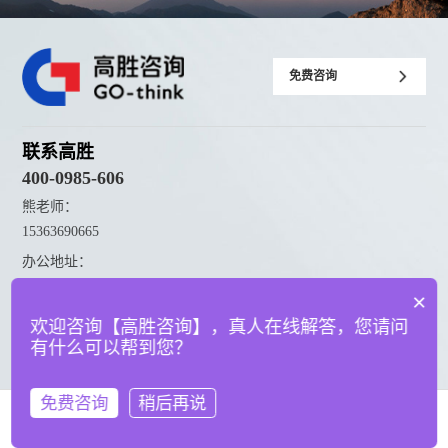
免费咨询
联系高胜
400-0985-606
熊老师：
15363690665
办公地址：
佛山市顺德区凤翔路41号创意产业园C栋202室、204室、206室
×
欢迎咨询【高胜咨询】，真人在线解答，您请问
友情链接：
mes系统
精工智能（点击了解 智能工厂规划 更多资讯）
有什么可以帮到您？
数字化工厂（点击了解 数字化工厂 更多资讯）
免费咨询
稍后再说
资料下载
在线咨询
拨打电话
点击下载更多高胜咨询资料