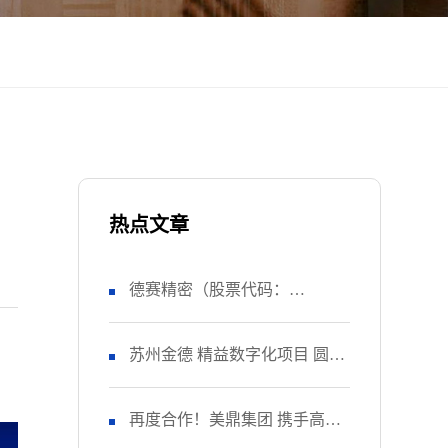
热点文章
德赛精密（股票代码：
SZ000049） 正式启动 管理升级
苏州金德 精益数字化项目 圆满
&精益注塑项目！
收官
再度合作！美鼎集团 携手高胜