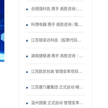
咨询 启动管理变革项目
合顺强科技 携手 高胜咨询 | 隆
重召开 精益生产项目誓师大
科博电器 携手 高胜咨询 | 隆重
会！
召开 品质管理提升项目启动大
江苏银奕达科技（股票代码：
会！
836235） 携手 高胜咨询｜正式
湖南捷联通 携手 高胜咨询｜正
启动 管理变革项目
式启动 精益生产项目！
江苏欧凯包装 管理变革项目人
，
资改善模块 圆满收官！
江苏康乃馨集团 正式启动 精益
，
生产项目二期！
温州国徽 正式启动 管理变革&