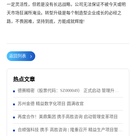
一定灵活性，但若是没有长远战略，公司无法保证不被今天或明
天市场狂澜所淹没。转型升级是每个制造型企业成长的必经之
路，不畏困难，坚持到底，方能成就辉煌!
返回列表
热点文章
德赛精密（股票代码：SZ000049） 正式启动 管理升级&
精益注塑项目！
苏州金德 精益数字化项目 圆满收官
再度合作！美鼎集团 携手高胜咨询 启动管理变革项目
合顺强科技 携手 高胜咨询 | 隆重召开 精益生产项目誓师