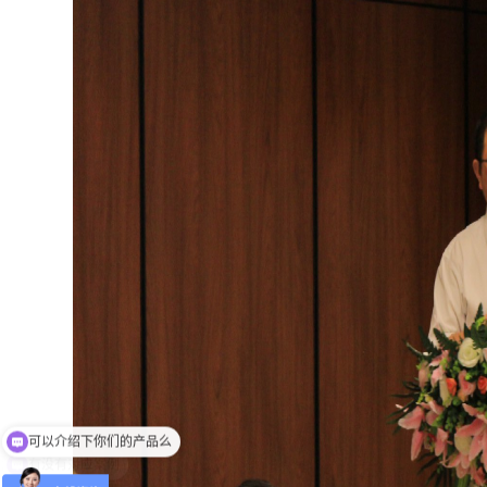
有没有对应案例