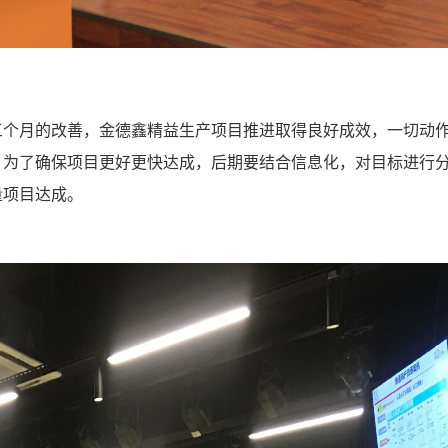
个月的改善，金德鑫精益生产项目推进取得良好成效，一切动
。为了确保项目更好更快达成，后期要结合信息化，对目标进行
量项目达成。