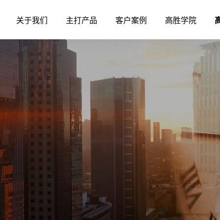
关于我们
主打产品
客户案例
高胜学院