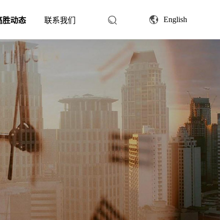
English
高胜动态
联系我们