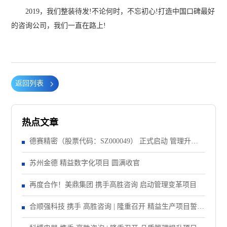
2019，我们整装待发!不论何时，不忘初心!打造中国口碑最好
的咨询公司，我们一直在路上!
返回列表
热点文章
德赛精密（股票代码：SZ000049） 正式启动 管理升级&
精益注塑项目！
苏州金德 精益数字化项目 圆满收官
再度合作！美鼎集团 携手高胜咨询 启动管理变革项目
合顺强科技 携手 高胜咨询 | 隆重召开 精益生产项目誓师