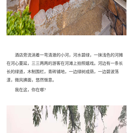
酒店旁流淌着一弯清澈的小河，河水碧绿，一抹浅色的河摊
在河心蔓延，三三两两的游客在河滩上拍照嬉戏。河边有一条长
长的绿道，木制围栏，青砖铺地，一边绿树成荫，一边碧波荡
漾，微风拂面，悠然惬意。
我在这，你在哪?