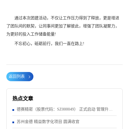
通过本次团建活动，不仅让工作压力得到了释放，更是增进
了团队间的默契，让同事间更加了解彼此，增强了团队凝聚力，
为更好的投入工作储备能量!
不忘初心，砥砺前行，我们一直在路上!
返回列表
热点文章
德赛精密（股票代码：SZ000049） 正式启动 管理升级&
精益注塑项目！
苏州金德 精益数字化项目 圆满收官