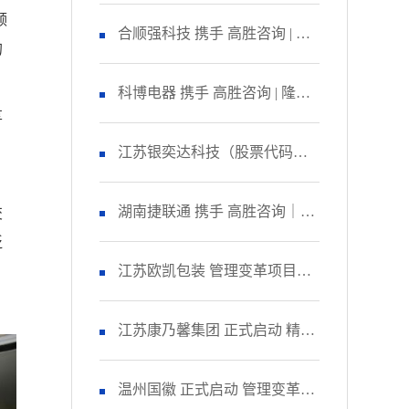
领
咨询 启动管理变革项目
合顺强科技 携手 高胜咨询 | 隆
的
重召开 精益生产项目誓师大
科博电器 携手 高胜咨询 | 隆重
享
。
会！
召开 品质管理提升项目启动大
江苏银奕达科技（股票代码：
会！
836235） 携手 高胜咨询｜正式
湖南捷联通 携手 高胜咨询｜正
交
泛
启动 管理变革项目
式启动 精益生产项目！
江苏欧凯包装 管理变革项目人
资改善模块 圆满收官！
江苏康乃馨集团 正式启动 精益
生产项目二期！
温州国徽 正式启动 管理变革&